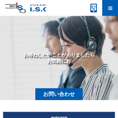
お
尋
ね
し
た
い
こ
と
が
あ
り
ま
し
た
ら
お
気
軽
に
お
問
い
合
お問い合わせ