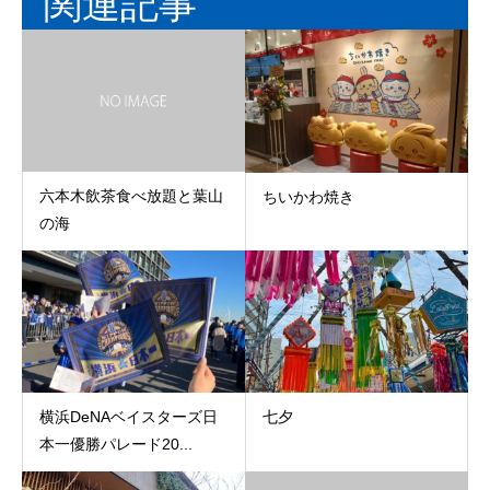
関連記事
六本木飲茶食べ放題と葉山
ちいかわ焼き
の海
横浜DeNAベイスターズ日
七夕
本一優勝パレード20...