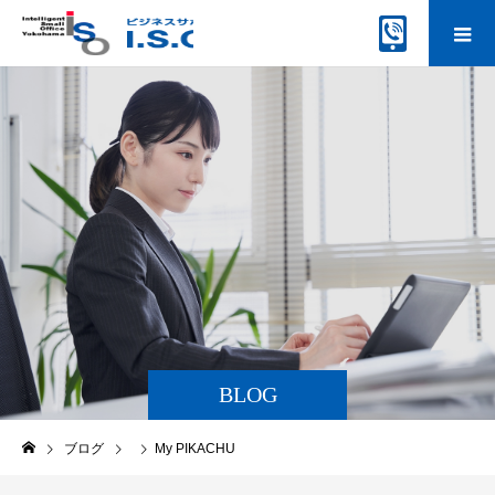
BLOG
ブログ
My PIKACHU