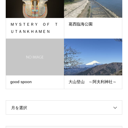
葛西臨海公園
ＭＹＳＴＥＲＹ ＯＦ Ｔ
ＵＴＡＮＫＨＡＭＥＮ
大山登山 ～阿夫利神社～
good spoon
月を選択