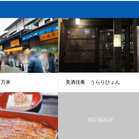
美酒佳肴 うらりひょん
客万来