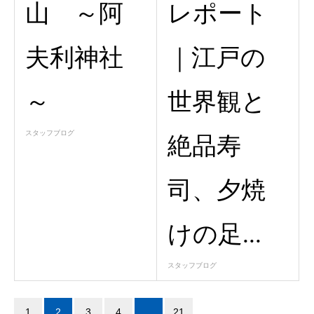
山 ～阿
レポート
夫利神社
｜江戸の
～
世界観と
スタッフブログ
絶品寿
司、夕焼
けの足...
スタッフブログ
1
2
3
4
…
21