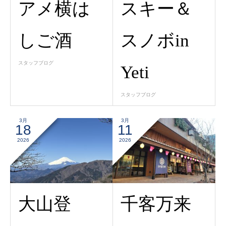
アメ横は
スキー＆
しご酒
スノボin
スタッフブログ
Yeti
スタッフブログ
3月
3月
18
11
2026
2026
大山登
千客万来