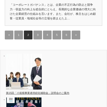
「コーポレートガバナンス」とは、企業の不正行為の防止と競争
力・収益力の向上を総合的にとらえ、長期的な企業価値の増大に向
けた企業経営の仕組みを言います。また、会社が、株主をはじめ顧
客・従業員・地域社会等の立場を踏まえた上…
«
1
2
3
4
5
6
»
第15回「小規模事業者持続化補助金」説明会のご案内