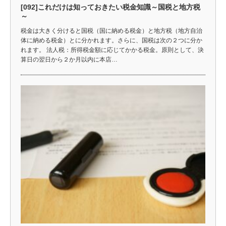
[092]これだけは知っておきたい税金知識～国税と地方税
～
税金は大きく分けると国税（国に納める税金）と地方税（地方自治
体に納める税金）とに分かれます。さらに、国税は次の２つに分か
れます。 法人税：所得税金額に応じてかかる税金。原則として、決
算日の翌日から２か月以内に本店…