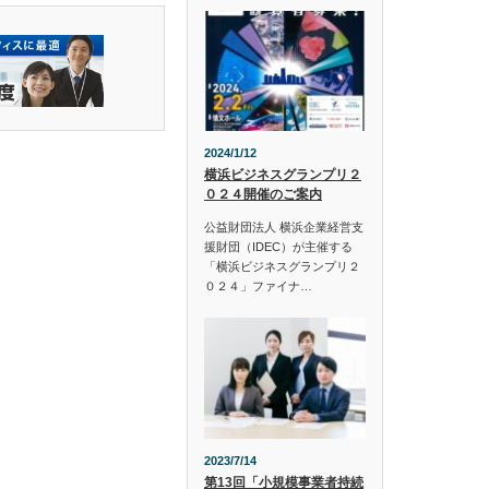
2024/1/12
横浜ビジネスグランプリ２
０２４開催のご案内
公益財団法人 横浜企業経営支
援財団（IDEC）が主催する
「横浜ビジネスグランプリ２
０２４」ファイナ…
2023/7/14
第13回「小規模事業者持続