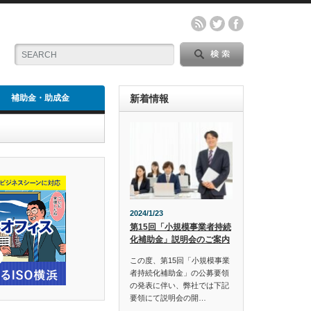
補助金・助成金
新着情報
2024/1/23
第15回「小規模事業者持続
化補助金」説明会のご案内
この度、第15回「小規模事業
者持続化補助金」の公募要領
の発表に伴い、弊社では下記
要領にて説明会の開…