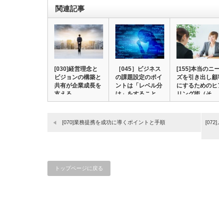
関連記事
[030]経営理念と
［045］ビジネス
[155]本当のニ
ビジョンの構築と
の課題設定のポイ
ズを引き出し顧
共有が企業成長を
ントは「レベル分
にするためのヒ
支える
け」をすること…
リング術（そ…
[070]業務提携を成功に導くポイントと手順
[0
トップページに戻る