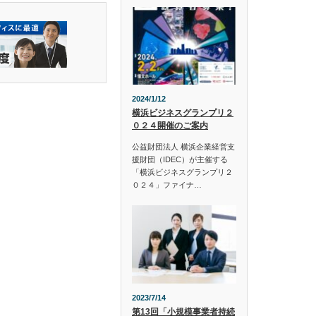
2024/1/12
横浜ビジネスグランプリ２
０２４開催のご案内
公益財団法人 横浜企業経営支
援財団（IDEC）が主催する
「横浜ビジネスグランプリ２
０２４」ファイナ…
2023/7/14
第13回「小規模事業者持続