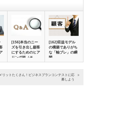
ー
[156]本当のニー
[162]収益モデル
客
ズを引き出し顧客
の構築でありがち
ア
にするためのヒア
な「軸ブレ」の瞬
リング術（そ…
間
72]メリットたくさん！ビジネスプランコンテストに応
募しよう