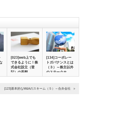
を
[023]web上でも
[134]コーポレー
な
できるように！株
トガバナンスとは
式会社設立（登
（３）～株主以外
記）の手順
のステークホ…
[123]基本的なM&Aのスキーム（５）～合弁会社