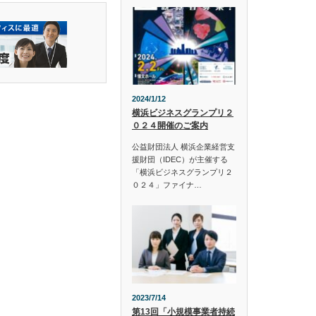
2024/1/12
横浜ビジネスグランプリ２
０２４開催のご案内
公益財団法人 横浜企業経営支
援財団（IDEC）が主催する
「横浜ビジネスグランプリ２
０２４」ファイナ…
2023/7/14
第13回「小規模事業者持続