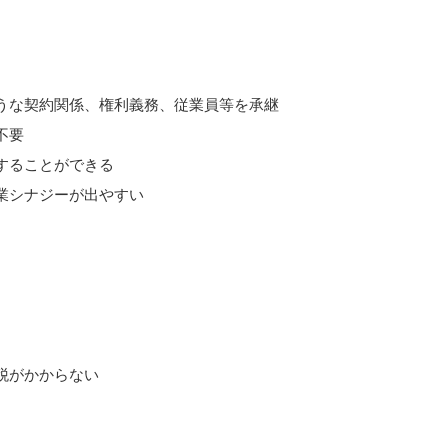
うな契約関係、権利義務、従業員等を承継
不要
することができる
業シナジーが出やすい
税がかからない