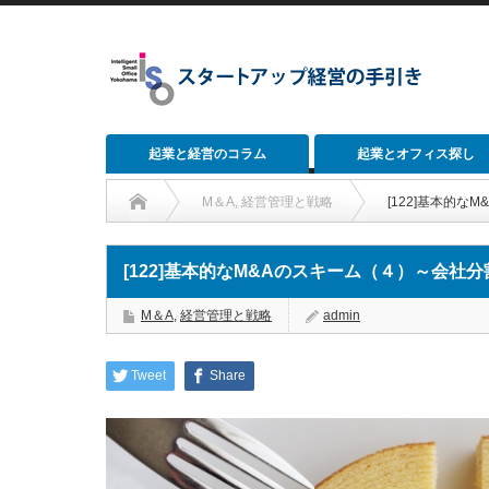
起業と経営のコラム
起業とオフィス探し
M＆A
,
経営管理と戦略
[122]基本的な
[122]基本的なM&Aのスキーム（４）～会社分
M＆A
,
経営管理と戦略
admin
Tweet
Share