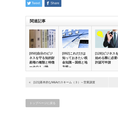
Tweet
Share
関連記事
[050]自分のビジ
[092]これだけは
[128]ビジネス
ネスを守る知的財
知っておきたい税
始める際に必要
産権の種類と特徴
金知識～国税と地
許認可申請
ーその１（特…
方税～
[121]基本的なM&Aのスキーム（３）～営業譲渡
トップページに戻る