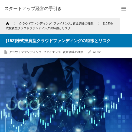
スタートアップ経営の手引き
Home
クラウドファンディング
,
ファイナンス
,
資金調達の種類
[152]株
式投資型クラウドファンディングの特徴とリスク
[152]株式投資型クラウドファンディングの特徴とリスク
クラウドファンディング
,
ファイナンス
,
資金調達の種類
admin