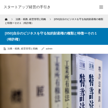
スタートアップ経営の手引き
Home
法務・税務
,
経営管理と戦略
[050]自分のビジネスを守る知的財産権の種類
と特徴ーその１（特許権）
[050]自分のビジネスを守る知的財産権の種類と特徴ーその１
（特許権）
法務・税務
,
経営管理と戦略
admin