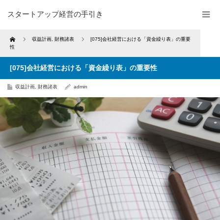
スタートアップ経営の手引き
Home
収益計画
,
財務諸表
[075]会社経営における「資金繰り表」の重要
性
[075]会社経営における「資金繰り表」の重要性
収益計画
,
財務諸表
admin