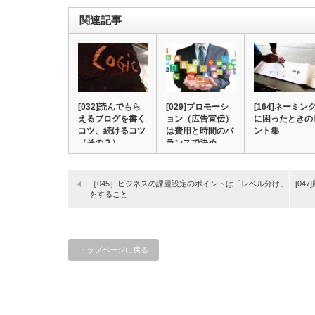
関連記事
[032]読んでもら
[029]プロモーシ
[164]ネーミン
えるブログを書く
ョン（広告宣伝）
に困ったときの
コツ、続けるコツ
は費用と時間のバ
ント集
（その２）
ランスで決め…
［045］ビジネスの課題設定のポイントは「レベル分け」
[0
をすること
トップページに戻る