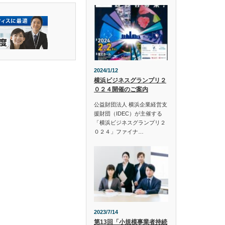
2024/1/12
横浜ビジネスグランプリ２
０２４開催のご案内
公益財団法人 横浜企業経営支
援財団（IDEC）が主催する
「横浜ビジネスグランプリ２
０２４」ファイナ…
2023/7/14
第13回「小規模事業者持続