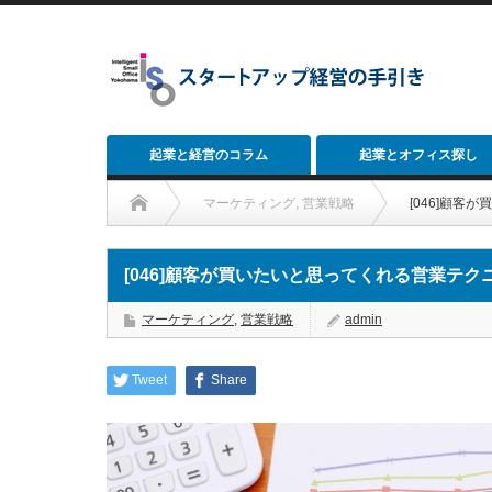
起業と経営のコラム
起業とオフィス探し
マーケティング
,
営業戦略
[046]顧
[046]顧客が買いたいと思ってくれる営業テ
マーケティング
,
営業戦略
admin
Tweet
Share