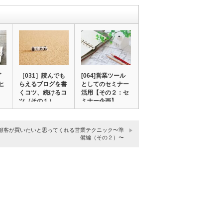
グ
［031］読んでも
[064]営業ツール
ヒ
らえるブログを書
としてのセミナー
くコツ、続けるコ
活用【その２：セ
ツ（その１）
ミナー企画】…
47]顧客が買いたいと思ってくれる営業テクニック〜準
備編（その２）〜